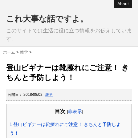
About
これ大事な話ですよ。
このサイトでは生活に役に立つ情報をお伝えしていま
す。
ホーム
>
雑学
>
登山ビギナーは靴擦れにご注意！ き
ちんと予防しよう！
公開日：
2018/08/02
:
雑学
目次
[
非表示
]
1
登山ビギナーは靴擦れにご注意！ きちんと予防しよ
う！