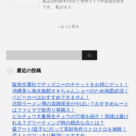
私は20代前半のOLで 野外ライブや音楽が好き
です。 私がオス
→もっと見る
最近の投稿
阪急交通社でディズニーのチケットをお得にゲット！
沖縄美ら海水族館オキちゃんショーのため地図必須！
ベビーカーはおすすめできません！
北陸ラーメン博の混雑状況がやばい？おすすめルート
はファミマで前売り券購入！
ピカチュウ大量発生チュウの穴場を紹介！混雑は避け
れる？グリーティング時の残念な点とは？
森アート(益子)に行って革財布作りとロクロを体験！
恋人とのマンネリ解消におすすめ