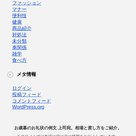
ファッション
マナー
便利技
健康
商品紹介
対処法
未分類
車関係
雑学
食べ方
メタ情報
ログイン
投稿フィード
コメントフィード
WordPress.org
お歳暮のお礼状の例文 上司宛。相場と渡し方をご紹介。