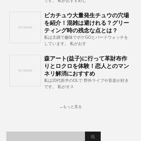
です。 私がおすすめし
ピカチュウ大量発生チュウの穴場
を紹介！混雑は避けれる？グリー
ティング時の残念な点とは？
私は主婦で趣味でポケGOとバードウォッチを
しています。 私がおす
森アート(益子)に行って革財布作
りとロクロを体験！恋人とのマン
ネリ解消におすすめ
私は20代前半のOLで 野外ライブや音楽が好き
です。 私がオス
→もっと見る