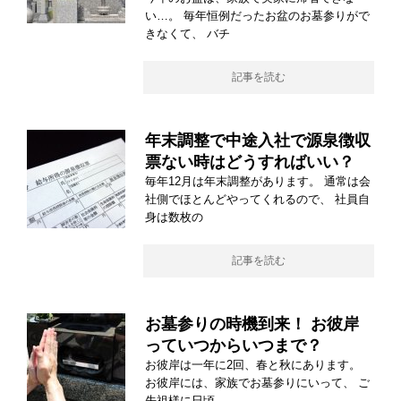
い…。 毎年恒例だったお盆のお墓参りがで
きなくて、 バチ
記事を読む
年末調整で中途入社で源泉徴収
票ない時はどうすればいい？
毎年12月は年末調整があります。 通常は会
社側でほとんどやってくれるので、 社員自
身は数枚の
記事を読む
お墓参りの時機到来！ お彼岸
っていつからいつまで？
お彼岸は一年に2回、春と秋にあります。
お彼岸には、家族でお墓参りにいって、 ご
先祖様に日頃