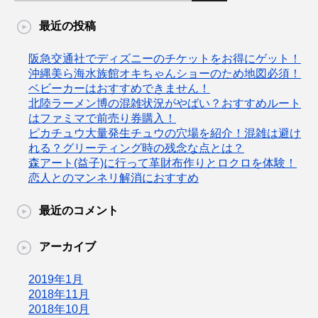
最近の投稿
阪急交通社でディズニーのチケットをお得にゲット！
沖縄美ら海水族館オキちゃんショーのため地図必須！
ベビーカーはおすすめできません！
北陸ラーメン博の混雑状況がやばい？おすすめルート
はファミマで前売り券購入！
ピカチュウ大量発生チュウの穴場を紹介！混雑は避け
れる？グリーティング時の残念な点とは？
森アート(益子)に行って革財布作りとロクロを体験！
恋人とのマンネリ解消におすすめ
最近のコメント
アーカイブ
2019年1月
2018年11月
2018年10月