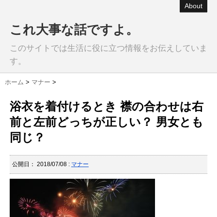
About
これ大事な話ですよ。
このサイトでは生活に役に立つ情報をお伝えしていま
す。
ホーム
>
マナー
>
浴衣を着付けるとき 襟の合わせは右
前と左前どっちが正しい？ 男女とも
同じ？
公開日：
2018/07/08
:
マナー