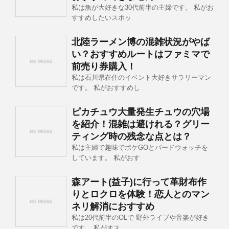
私は魚が大好きな30代前半の主婦です。 私がお
すすめしたいスポッ
北陸ラーメン博の混雑状況がやば
い？おすすめルートはファミマで
前売り券購入！
私は石川県在住のイベント大好きサラリーマン
です。 私がおすすめし
ピカチュウ大量発生チュウの穴場
を紹介！混雑は避けれる？グリー
ティング時の残念な点とは？
私は主婦で趣味でポケGOとバードウォッチを
しています。 私がおす
森アート(益子)に行って革財布作
りとロクロを体験！恋人とのマン
ネリ解消におすすめ
私は20代前半のOLで 野外ライブや音楽が好き
です。 私がオス