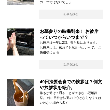
の一つではないでしょ
記事を読む
お墓参りの時機到来！ お彼岸
っていつからいつまで？
お彼岸は一年に2回、春と秋にあります。
お彼岸には、家族でお墓参りにいって、 ご
先祖様に日頃
記事を読む
49日法要会食での挨拶は？例文
や挨拶状を紹介。
誰もが避けて通ることができない冠婚葬
祭。 特に男性は法要の中心とならなくては
いけない場合も多く