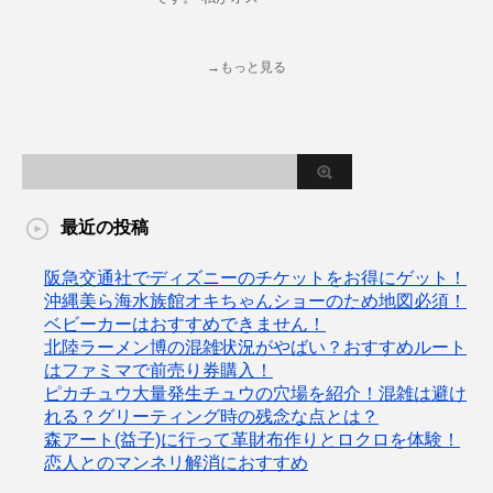
→もっと見る
最近の投稿
阪急交通社でディズニーのチケットをお得にゲット！
沖縄美ら海水族館オキちゃんショーのため地図必須！
ベビーカーはおすすめできません！
北陸ラーメン博の混雑状況がやばい？おすすめルート
はファミマで前売り券購入！
ピカチュウ大量発生チュウの穴場を紹介！混雑は避け
れる？グリーティング時の残念な点とは？
森アート(益子)に行って革財布作りとロクロを体験！
恋人とのマンネリ解消におすすめ