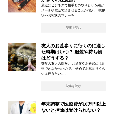
最近はビジネスで相手とのやりとりを殆ど
メールや電話で済ませることが増え、 挨拶
状やお礼状のマナーを
記事を読む
友人のお墓参りに行くのに適し
た時期はいつ？ 服装や持ち物
はどうする？
突然の友人の訃報。 お通夜やお葬式には参
列できなかったので、 せめてお墓参りくら
いは行きたい…。
記事を読む
年末調整で医療費が10万円以上
ないと控除は受けられない？