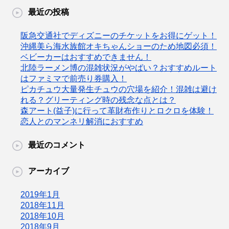
最近の投稿
阪急交通社でディズニーのチケットをお得にゲット！
沖縄美ら海水族館オキちゃんショーのため地図必須！
ベビーカーはおすすめできません！
北陸ラーメン博の混雑状況がやばい？おすすめルート
はファミマで前売り券購入！
ピカチュウ大量発生チュウの穴場を紹介！混雑は避け
れる？グリーティング時の残念な点とは？
森アート(益子)に行って革財布作りとロクロを体験！
恋人とのマンネリ解消におすすめ
最近のコメント
アーカイブ
2019年1月
2018年11月
2018年10月
2018年9月