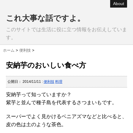
About
これ大事な話ですよ。
このサイトでは生活に役に立つ情報をお伝えしていま
す。
ホーム
>
便利技
>
安納芋のおいしい食べ方
公開日：
2014/11/11
:
便利技
料理
安納芋って知っていますか？
紫芋と並んで種子島を代表するさつまいもです。
スーパーでよく見かけるベニアズマなどと比べると、
皮の色は土のような茶色。