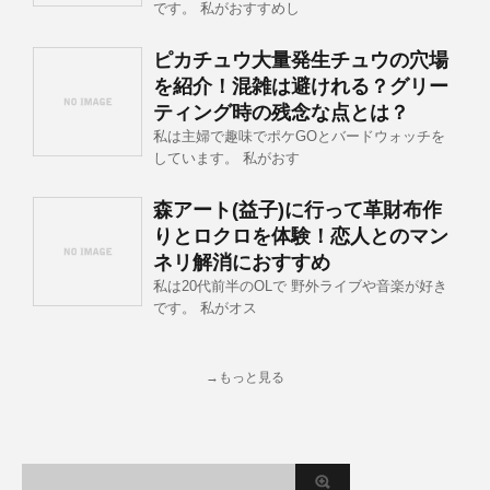
です。 私がおすすめし
ピカチュウ大量発生チュウの穴場
を紹介！混雑は避けれる？グリー
ティング時の残念な点とは？
私は主婦で趣味でポケGOとバードウォッチを
しています。 私がおす
森アート(益子)に行って革財布作
りとロクロを体験！恋人とのマン
ネリ解消におすすめ
私は20代前半のOLで 野外ライブや音楽が好き
です。 私がオス
→もっと見る