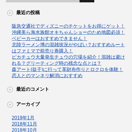
最近の投稿
阪急交通社でディズニーのチケットをお得にゲット！
沖縄美ら海水族館オキちゃんショーのため地図必須！
ベビーカーはおすすめできません！
北陸ラーメン博の混雑状況がやばい？おすすめルート
はファミマで前売り券購入！
ピカチュウ大量発生チュウの穴場を紹介！混雑は避け
れる？グリーティング時の残念な点とは？
森アート(益子)に行って革財布作りとロクロを体験！
恋人とのマンネリ解消におすすめ
最近のコメント
アーカイブ
2019年1月
2018年11月
2018年10月