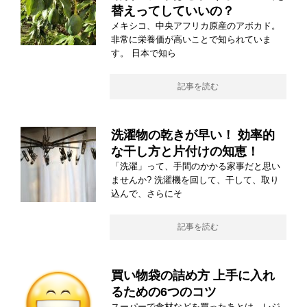
替えってしていいの？
メキシコ、中央アフリカ原産のアボカド。
非常に栄養価が高いことで知られていま
す。 日本で知ら
記事を読む
洗濯物の乾きが早い！ 効率的
な干し方と片付けの知恵！
「洗濯」って、手間のかかる家事だと思い
ませんか? 洗濯機を回して、干して、取り
込んで、さらにそ
記事を読む
買い物袋の詰め方 上手に入れ
るための6つのコツ
スーパーで食材などを買ったあとは、レジ