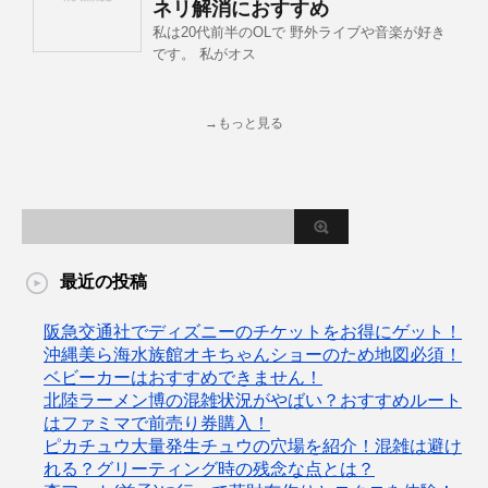
ネリ解消におすすめ
私は20代前半のOLで 野外ライブや音楽が好き
です。 私がオス
→もっと見る
最近の投稿
阪急交通社でディズニーのチケットをお得にゲット！
沖縄美ら海水族館オキちゃんショーのため地図必須！
ベビーカーはおすすめできません！
北陸ラーメン博の混雑状況がやばい？おすすめルート
はファミマで前売り券購入！
ピカチュウ大量発生チュウの穴場を紹介！混雑は避け
れる？グリーティング時の残念な点とは？