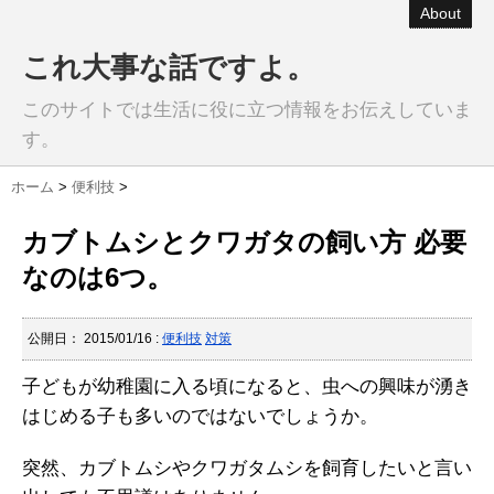
About
これ大事な話ですよ。
このサイトでは生活に役に立つ情報をお伝えしていま
す。
ホーム
>
便利技
>
カブトムシとクワガタの飼い方 必要
なのは6つ。
公開日：
2015/01/16
:
便利技
対策
子どもが幼稚園に入る頃になると、虫への興味が湧き
はじめる子も多いのではないでしょうか。
突然、カブトムシやクワガタムシを飼育したいと言い