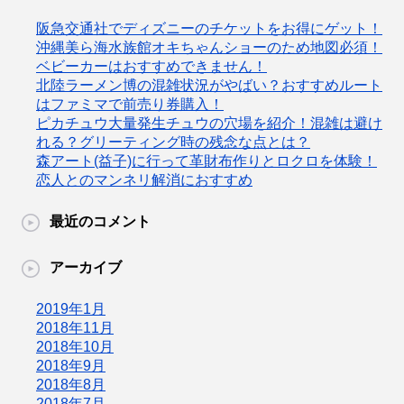
阪急交通社でディズニーのチケットをお得にゲット！
沖縄美ら海水族館オキちゃんショーのため地図必須！
ベビーカーはおすすめできません！
北陸ラーメン博の混雑状況がやばい？おすすめルート
はファミマで前売り券購入！
ピカチュウ大量発生チュウの穴場を紹介！混雑は避け
れる？グリーティング時の残念な点とは？
森アート(益子)に行って革財布作りとロクロを体験！
恋人とのマンネリ解消におすすめ
最近のコメント
アーカイブ
2019年1月
2018年11月
2018年10月
2018年9月
2018年8月
2018年7月