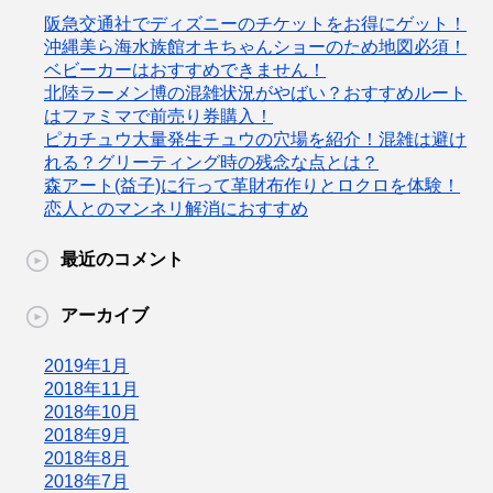
阪急交通社でディズニーのチケットをお得にゲット！
沖縄美ら海水族館オキちゃんショーのため地図必須！
ベビーカーはおすすめできません！
北陸ラーメン博の混雑状況がやばい？おすすめルート
はファミマで前売り券購入！
ピカチュウ大量発生チュウの穴場を紹介！混雑は避け
れる？グリーティング時の残念な点とは？
森アート(益子)に行って革財布作りとロクロを体験！
恋人とのマンネリ解消におすすめ
最近のコメント
アーカイブ
2019年1月
2018年11月
2018年10月
2018年9月
2018年8月
2018年7月