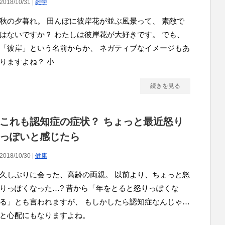
2018/10/31 |
雑学
秋の夕暮れ。 田んぼに彼岸花が並ぶ風景って、 素敵で
はないですか？ わたしは彼岸花が大好きです。 でも、
「彼岸」という名前からか、 ネガティブなイメージもあ
りますよね？ 小
続きを見る
これも認知症の症状？ ちょっと最近怒り
っぽいと感じたら
2018/10/30 |
健康
久しぶりに会った、高齢の両親。 以前より、ちょっと怒
りっぽくなった…? 昔から「年をとると怒りっぽくな
る」とも言われますが、 もしかしたら認知症なんじゃ…
と心配にもなりますよね。