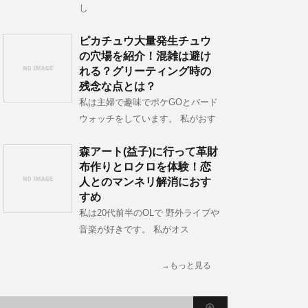
し
ピカチュウ大量発生チュウ
の穴場を紹介！混雑は避け
れる？グリーティング時の
残念な点とは？
私は主婦で趣味でポケGOとバード
ウォッチをしています。 私がおす
森アート(益子)に行って革財
布作りとロクロを体験！恋
人とのマンネリ解消におす
すめ
私は20代前半のOLで 野外ライブや
音楽が好きです。 私がオス
→もっと見る