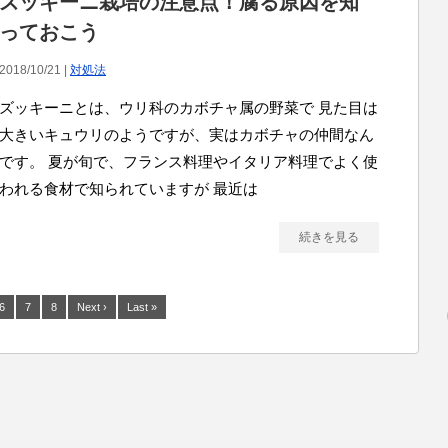
ズッキーニ栽培の注意点！腐る原因を知
っておこう
2018/10/21 |
対処法
ズッキーニとは、ウリ科のカボチャ属の野菜で 見た目は
大きいキュウリのようですが、実はカボチャの仲間なん
です。 夏が旬で、フランス料理やイタリア料理でよく使
われる食材で知られていますが 最近は
続きを見る
6
7
8
Next ›
Last »