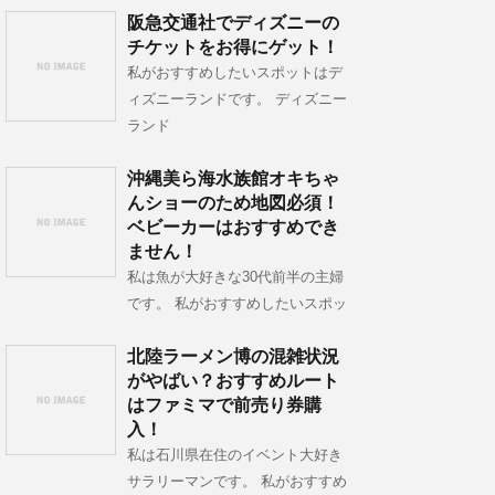
阪急交通社でディズニーの
チケットをお得にゲット！
私がおすすめしたいスポットはデ
ィズニーランドです。 ディズニー
ランド
沖縄美ら海水族館オキちゃ
んショーのため地図必須！
ベビーカーはおすすめでき
ません！
私は魚が大好きな30代前半の主婦
です。 私がおすすめしたいスポッ
北陸ラーメン博の混雑状況
がやばい？おすすめルート
はファミマで前売り券購
入！
私は石川県在住のイベント大好き
サラリーマンです。 私がおすすめ