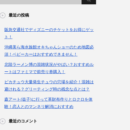
最近の投稿
阪急交通社でディズニーのチケットをお得にゲッ
ト！
沖縄美ら海水族館オキちゃんショーのため地図必
須！ベビーカーはおすすめできません！
北陸ラーメン博の混雑状況がやばい？おすすめル
ートはファミマで前売り券購入！
ピカチュウ大量発生チュウの穴場を紹介！混雑は
避けれる？グリーティング時の残念な点とは？
森アート(益子)に行って革財布作りとロクロを体
験！恋人とのマンネリ解消におすすめ
最近のコメント