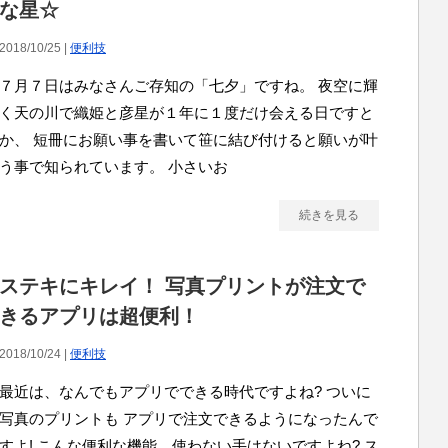
な星☆
2018/10/25 |
便利技
７月７日はみなさんご存知の「七夕」ですね。 夜空に輝
く天の川で織姫と彦星が１年に１度だけ会える日ですと
か、 短冊にお願い事を書いて笹に結び付けると願いが叶
う事で知られています。 小さいお
続きを見る
ステキにキレイ！ 写真プリントが注文で
きるアプリは超便利！
2018/10/24 |
便利技
最近は、なんでもアプリでできる時代ですよね? ついに
写真のプリントも アプリで注文できるようになったんで
すよ! こんな便利な機能、使わない手はないですよね? ス