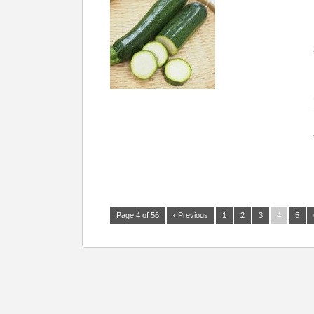
Page 4 of 56
‹ Previous
1
2
3
4
5