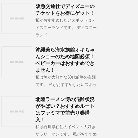
阪急交通社でディズニーの
チケットをお得にゲット！
私がおすすめしたいスポットはデ
ィズニーランドです。 ディズニー
ランド
沖縄美ら海水族館オキちゃ
んショーのため地図必須！
ベビーカーはおすすめでき
ません！
私は魚が大好きな30代前半の主婦
です。 私がおすすめしたいスポッ
北陸ラーメン博の混雑状況
がやばい？おすすめルート
はファミマで前売り券購
入！
私は石川県在住のイベント大好き
サラリーマンです。 私がおすすめ