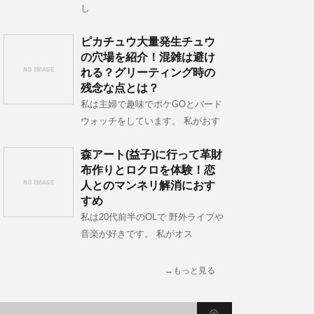
し
ピカチュウ大量発生チュウ
の穴場を紹介！混雑は避け
れる？グリーティング時の
残念な点とは？
私は主婦で趣味でポケGOとバード
ウォッチをしています。 私がおす
森アート(益子)に行って革財
布作りとロクロを体験！恋
人とのマンネリ解消におす
すめ
私は20代前半のOLで 野外ライブや
音楽が好きです。 私がオス
→もっと見る