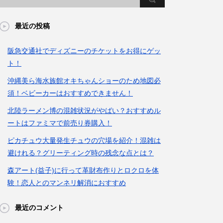
最近の投稿
阪急交通社でディズニーのチケットをお得にゲッ
ト！
沖縄美ら海水族館オキちゃんショーのため地図必
須！ベビーカーはおすすめできません！
北陸ラーメン博の混雑状況がやばい？おすすめル
ートはファミマで前売り券購入！
ピカチュウ大量発生チュウの穴場を紹介！混雑は
避けれる？グリーティング時の残念な点とは？
森アート(益子)に行って革財布作りとロクロを体
験！恋人とのマンネリ解消におすすめ
最近のコメント