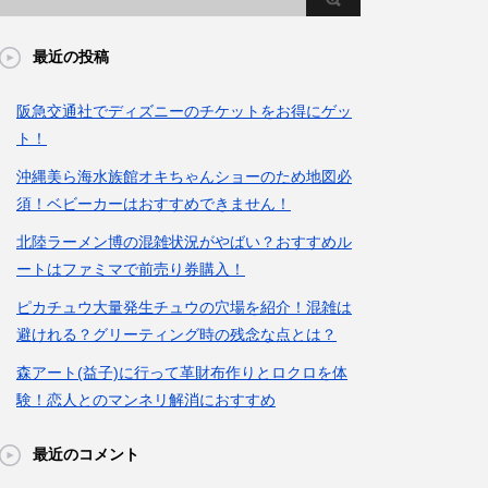
最近の投稿
阪急交通社でディズニーのチケットをお得にゲッ
ト！
沖縄美ら海水族館オキちゃんショーのため地図必
須！ベビーカーはおすすめできません！
北陸ラーメン博の混雑状況がやばい？おすすめル
ートはファミマで前売り券購入！
ピカチュウ大量発生チュウの穴場を紹介！混雑は
避けれる？グリーティング時の残念な点とは？
森アート(益子)に行って革財布作りとロクロを体
験！恋人とのマンネリ解消におすすめ
最近のコメント