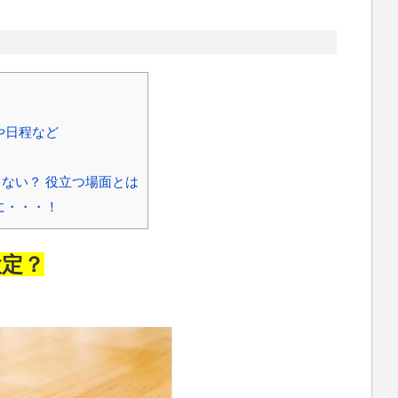
や日程など
ない？ 役立つ場面とは
に・・・！
検定？