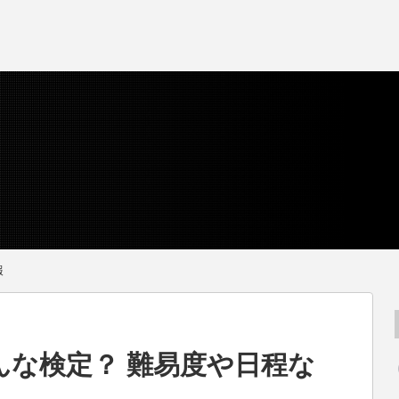
報
んな検定？ 難易度や日程な