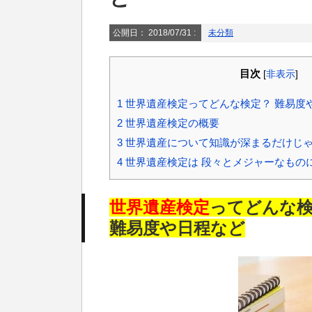
公開日：
2018/07/31
:
未分類
目次
[
非表示
]
1
世界遺産検定ってどんな検定？ 難易度
2
世界遺産検定の概要
3
世界遺産について知識が深まるだけじゃ
4
世界遺産検定は 段々とメジャーなもの
世界遺産検定
ってどんな
難易度や日程など