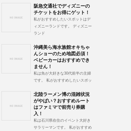
阪急交通社でディズニーの
チケットをお得にゲット！
私がおすすめしたいスポットはデ
ィズニーランドです。 ディズニー
ランド
沖縄美ら海水族館オキちゃ
んショーのため地図必須！
ベビーカーはおすすめでき
ません！
私は魚が大好きな30代前半の主婦
です。 私がおすすめしたいスポッ
北陸ラーメン博の混雑状況
がやばい？おすすめルート
はファミマで前売り券購
入！
私は石川県在住のイベント大好き
サラリーマンです。 私がおすすめ