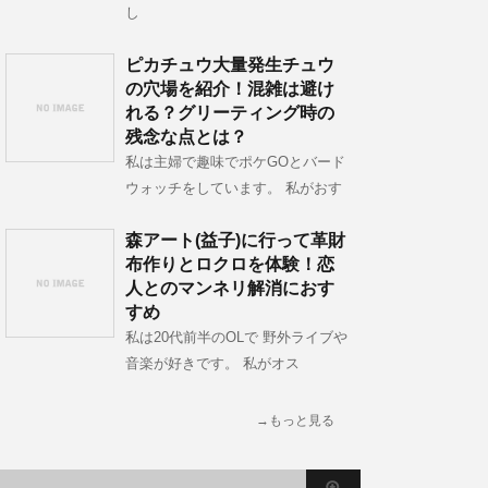
し
ピカチュウ大量発生チュウ
の穴場を紹介！混雑は避け
れる？グリーティング時の
残念な点とは？
私は主婦で趣味でポケGOとバード
ウォッチをしています。 私がおす
森アート(益子)に行って革財
布作りとロクロを体験！恋
人とのマンネリ解消におす
すめ
私は20代前半のOLで 野外ライブや
音楽が好きです。 私がオス
→もっと見る