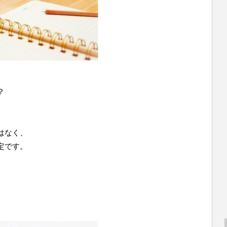
？
はなく、
定です。