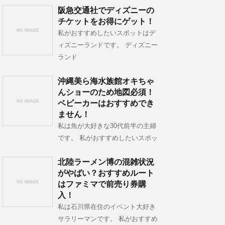
阪急交通社でディズニーの
チケットをお得にゲット！
私がおすすめしたいスポットはデ
ィズニーランドです。 ディズニー
ランド
沖縄美ら海水族館オキちゃ
んショーのため地図必須！
ベビーカーはおすすめでき
ません！
私は魚が大好きな30代前半の主婦
です。 私がおすすめしたいスポッ
北陸ラーメン博の混雑状況
がやばい？おすすめルート
はファミマで前売り券購
入！
私は石川県在住のイベント大好き
サラリーマンです。 私がおすすめ