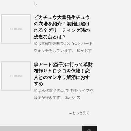
し
ピカチュウ大量発生チュウ
の穴場を紹介！混雑は避け
れる？グリーティング時の
残念な点とは？
私は主婦で趣味でポケGOとバード
ウォッチをしています。 私がおす
森アート(益子)に行って革財
布作りとロクロを体験！恋
人とのマンネリ解消におす
すめ
私は20代前半のOLで 野外ライブや
音楽が好きです。 私がオス
→もっと見る