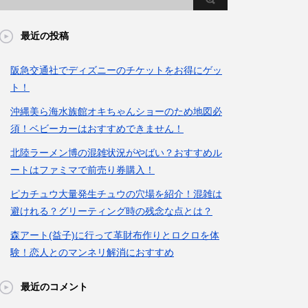
最近の投稿
阪急交通社でディズニーのチケットをお得にゲッ
ト！
沖縄美ら海水族館オキちゃんショーのため地図必
須！ベビーカーはおすすめできません！
北陸ラーメン博の混雑状況がやばい？おすすめル
ートはファミマで前売り券購入！
ピカチュウ大量発生チュウの穴場を紹介！混雑は
避けれる？グリーティング時の残念な点とは？
森アート(益子)に行って革財布作りとロクロを体
験！恋人とのマンネリ解消におすすめ
最近のコメント